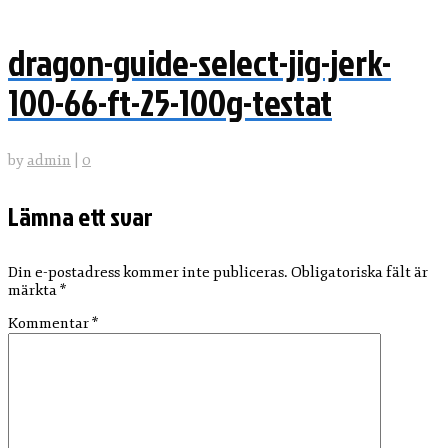
dragon-guide-select-jig-jerk-
100-66-ft-25-100g-testat
by
admin
|
0
Lämna ett svar
Din e-postadress kommer inte publiceras.
Obligatoriska fält är
märkta
*
Kommentar
*