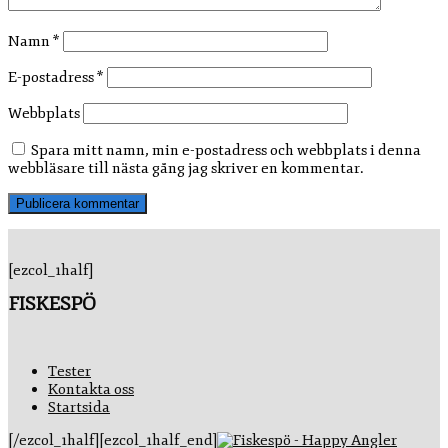
Namn
*
E-postadress
*
Webbplats
Spara mitt namn, min e-postadress och webbplats i denna
webbläsare till nästa gång jag skriver en kommentar.
[ezcol_1half]
FISKESPÖ
Tester
Kontakta oss
Startsida
[/ezcol_1half][ezcol_1half_end]