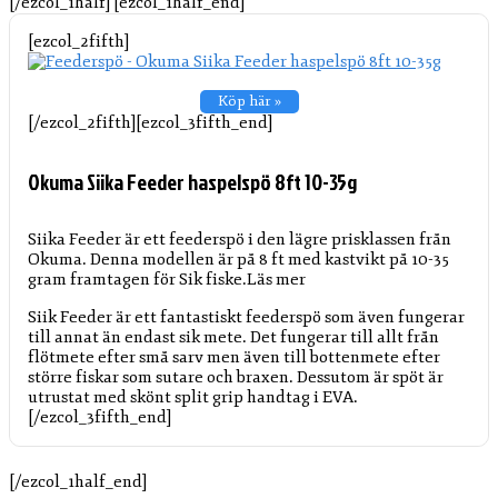
[/ezcol_1half] [ezcol_1half_end]
[ezcol_2fifth]
Köp här »
[/ezcol_2fifth][ezcol_3fifth_end]
Okuma Siika Feeder haspelspö 8ft 10-35g
Siika Feeder är ett feederspö i den lägre prisklassen från
Okuma. Denna modellen är på 8 ft med kastvikt på 10-35
gram framtagen för Sik fiske.
Läs mer
Siik Feeder är ett fantastiskt feederspö som även fungerar
till annat än endast sik mete. Det fungerar till allt från
flötmete efter små sarv men även till bottenmete efter
större fiskar som sutare och braxen. Dessutom är spöt är
utrustat med skönt split grip handtag i EVA.
[/ezcol_3fifth_end]
[/ezcol_1half_end]