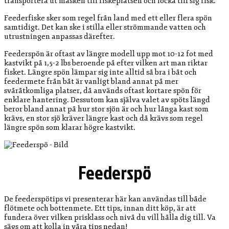
transportera ut mäsken till fiskeplatsen och locka till sig fisk.
Feederfiske sker som regel från land med ett eller flera spön
samtidigt. Det kan ske i stilla eller strömmande vatten och
utrustningen anpassas därefter.
Feederspön är oftast av längre modell upp mot 10-12 fot med
kastvikt på 1,5-2 lbs beroende på efter vilken art man riktar
fisket. Längre spön lämpar sig inte alltid så bra i båt och
feedermete från båt är vanligt bland annat på mer
svåråtkomliga platser, då används oftast kortare spön för
enklare hantering. Dessutom kan själva valet av spöts längd
beror bland annat på hur stor sjön är och hur långa kast som
krävs, en stor sjö kräver längre kast och då krävs som regel
längre spön som klarar högre kastvikt.
Feederspö
De feederspötips vi presenterar här kan användas till både
flötmete och bottenmete. Ett tips, innan ditt köp, är att
fundera över vilken prisklass och nivå du vill hålla dig till. Va
sägs om att kolla in våra tips nedan!