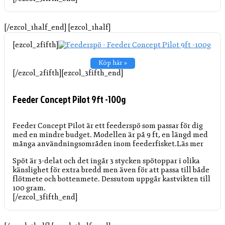
[/ezcol_1half_end] [ezcol_1half]
[ezcol_2fifth]
Köp här »
[/ezcol_2fifth][ezcol_3fifth_end]
Feeder Concept Pilot 9ft -100g
Feeder Concept Pilot är ett feederspö som passar för dig
med en mindre budget. Modellen är på 9 ft, en längd med
många användningsområden inom feederfisket.
Läs mer
Spöt är 3-delat och det ingår 3 stycken spötoppar i olika
känslighet för extra bredd men även för att passa till både
flötmete och bottenmete. Dessutom uppgår kastvikten till
100 gram.
[/ezcol_3fifth_end]