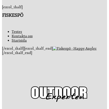
[ezcol_1half]
FISKESPÖ
Tester
Kontakta oss
Startsida
[/ezcol_1half][ezcol_1half_end]
[/ezcol_1half_end]