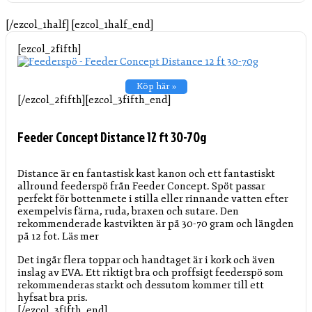
[/ezcol_1half] [ezcol_1half_end]
[ezcol_2fifth]
Köp här »
[/ezcol_2fifth][ezcol_3fifth_end]
Feeder Concept Distance 12 ft 30-70g
Distance är en fantastisk kast kanon och ett fantastiskt
allround feederspö från Feeder Concept. Spöt passar
perfekt för bottenmete i stilla eller rinnande vatten efter
exempelvis färna, ruda, braxen och sutare. Den
rekommenderade kastvikten är på 30-70 gram och längden
på 12 fot.
Läs mer
Det ingår flera toppar och handtaget är i kork och även
inslag av EVA. Ett riktigt bra och proffsigt feederspö som
rekommenderas starkt och dessutom kommer till ett
hyfsat bra pris.
[/ezcol_3fifth_end]