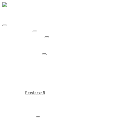
Hem
Fiskespön
Haspelspö
Havsöring
Gädda
Spinnspö
Gädda
Jerkbaitspö
Vertikalspö
Flugfiskespö
Teleskopspö
Karpspö
Feederspö
Trollingspö
Havsfiskespö
Fiskeset
Varumärken
Westin
Shimano