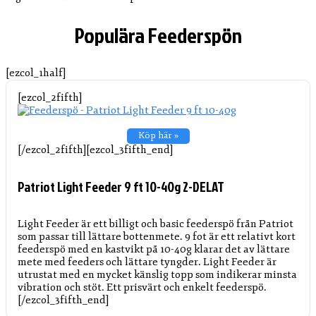
Populära Feederspön
[ezcol_1half]
[ezcol_2fifth]
Köp här »
[/ezcol_2fifth][ezcol_3fifth_end]
Patriot Light Feeder 9 ft 10-40g 2-DELAT
Light Feeder är ett billigt och basic feederspö från Patriot
som passar till lättare bottenmete. 9 fot är ett relativt kort
feederspö med en kastvikt på 10-40g klarar det av lättare
mete med feeders och lättare tyngder. Light Feeder är
utrustat med en mycket känslig topp som indikerar minsta
vibration och stöt. Ett prisvärt och enkelt feederspö.
[/ezcol_3fifth_end]