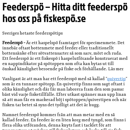
Feederspö – Hitta ditt feederspö
hos oss på fiskespö.se
Sveriges hetaste feederspötips
Feederspö –
Är ett haspelspö framtaget för specimenmete. Det
innebär oftast bottenmete med feeder eller traditionellt
bottensänke efter sötvattensarter så som sarv, mört och ruda.
Ett feederspö är ett fiskespö i haspelutförande konstruerat med
en nappindikator på spötoppen som ofta kan bytas ut till
önskad känslighet beroende på fiske och förhållande.
Läs mer
Vanligast är att man har ett feederspö med så kallad ”
quivertip
”
som är en tunnare spötopp. En quivertip finns som sagt oftast i
olika känslighet och där får man laborera fram den som passar
bäst vid varje fisketillfälle. Efter utkast spänner man upp linan
så att man får en markerad böj i spötoppen/quivertipen och när
fisken tar betet så syns det tydligt att det är hugg.
Namnet feederspö kommer från att man metar med en så
kallad feeder. En feeder är en liten korg med tyngd, som finns i
flera olika utföranden, denna knyts fast i tacklet för att