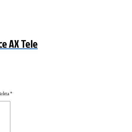
e AX Tele
märkta
*