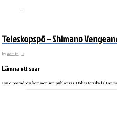
Spösocka
REA
REA Fiskespö
Teleskopspö – Shimano Vengeanc
by
admin
|
0
Lämna ett svar
Din e-postadress kommer inte publiceras.
Obligatoriska fält är 