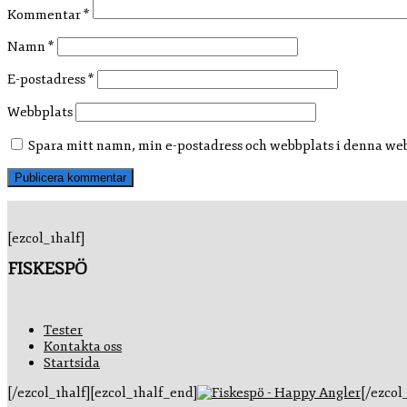
Kommentar
*
Namn
*
E-postadress
*
Webbplats
Spara mitt namn, min e-postadress och webbplats i denna webb
[ezcol_1half]
FISKESPÖ
Tester
Kontakta oss
Startsida
[/ezcol_1half][ezcol_1half_end]
[/ezcol