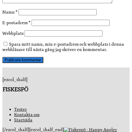
Namn
*
E-postadress
*
Webbplats
Spara mitt namn, min e-postadress och webbplats i denna
webbläsare till nästa gång jag skriver en kommentar.
[ezcol_1half]
FISKESPÖ
Tester
Kontakta oss
Startsida
[/ezcol_1half][ezcol_1half_end]