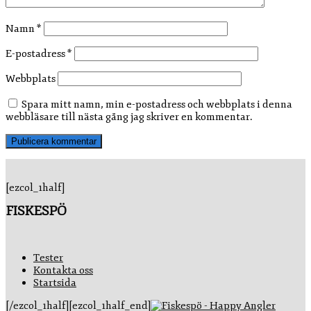
Namn
*
E-postadress
*
Webbplats
Spara mitt namn, min e-postadress och webbplats i denna
webbläsare till nästa gång jag skriver en kommentar.
[ezcol_1half]
FISKESPÖ
Tester
Kontakta oss
Startsida
[/ezcol_1half][ezcol_1half_end]