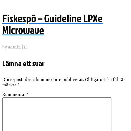
Fiskespö – Guideline LPXe
Microwave
by
admin
|
0
Lämna ett svar
Din e-postadress kommer inte publiceras.
Obligatoriska fält är
märkta
*
Kommentar
*