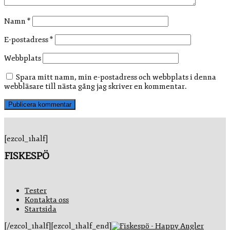
Namn
*
E-postadress
*
Webbplats
Spara mitt namn, min e-postadress och webbplats i denna
webbläsare till nästa gång jag skriver en kommentar.
[ezcol_1half]
FISKESPÖ
Tester
Kontakta oss
Startsida
[/ezcol_1half][ezcol_1half_end]