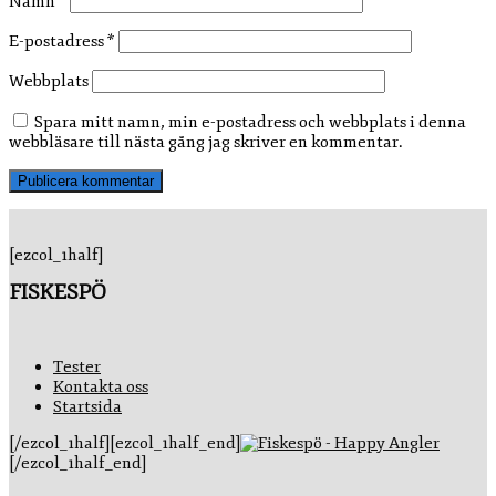
Namn
*
E-postadress
*
Webbplats
Spara mitt namn, min e-postadress och webbplats i denna
webbläsare till nästa gång jag skriver en kommentar.
[ezcol_1half]
FISKESPÖ
Tester
Kontakta oss
Startsida
[/ezcol_1half][ezcol_1half_end]
[/ezcol_1half_end]