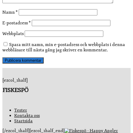
Namn
*
E-postadress
*
Webbplats
Spara mitt namn, min e-postadress och webbplats i denna
webbläsare till nästa gång jag skriver en kommentar.
[ezcol_1half]
FISKESPÖ
Tester
Kontakta oss
Startsida
[/ezcol_1half][ezcol_1half_end]