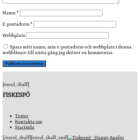
Namn
*
E-postadress
*
Webbplats
Spara mitt namn, min e-postadress och webbplats i denna
webbläsare till nästa gång jag skriver en kommentar.
[ezcol_1half]
FISKESPÖ
Tester
Kontakta oss
Startsida
[/ezcol_1half][ezcol_1half_end]