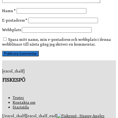
Namn
*
E-postadress
*
Webbplats
Spara mitt namn, min e-postadress och webbplats i denna
webbläsare till nästa gång jag skriver en kommentar.
[ezcol_1half]
FISKESPÖ
Tester
Kontakta oss
Startsida
[/ezcol_1half][ezcol_1half_end]