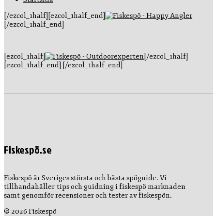
[/ezcol_1half][ezcol_1half_end]
[/ezcol_1half_end]
[ezcol_1half]
[/ezcol_1half]
[ezcol_1half_end] [/ezcol_1half_end]
Fiskespö.se
Fiskespö är Sveriges största och bästa spöguide. Vi
tillhandahåller tips och guidning i fiskespö marknaden
samt genomför recensioner och tester av fiskespön.
© 2026 Fiskespö